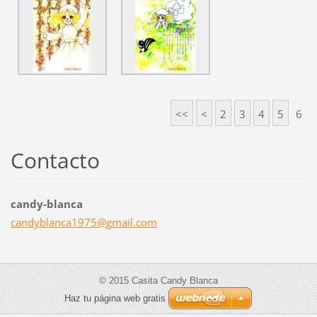
<<
<
2
3
4
5
6
Contacto
candy-blanca
candybla
nca1975@
gmail.co
m
© 2015 Casita Candy Blanca
Haz tu página web gratis