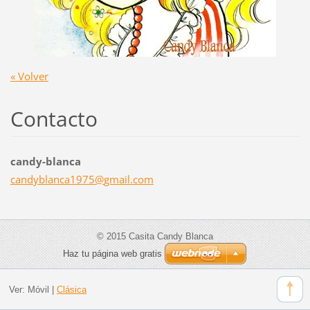
« Volver
Contacto
candy-blanca
candybla
nca1975@
gmail.co
m
© 2015 Casita Candy Blanca
Haz tu página web gratis
Ver:
Móvil
|
Clásica