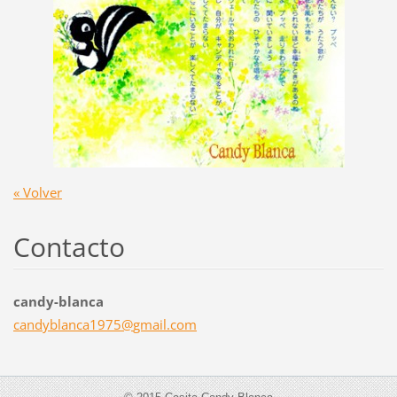
« Volver
Contacto
candy-blanca
candybla
nca1975@
gmail.co
m