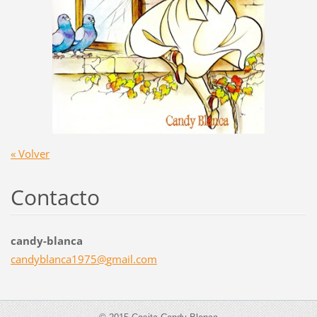
« Volver
Contacto
candy-blanca
candybla
nca1975@
gmail.co
m