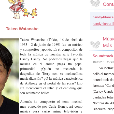
Cont
candy-blanca
candybla
nca1
Takeo Watanabe
Músi
Takeo Watanabe. (Tokio, 16 de abril de
1933 - 2 de junio de 1989) fue un músico
Más
y compositor japonés. Es el compositor de
toda la música de nuestra serie favorita
Soundtrack
Candy Candy. No podemos negar que la
18.03.2015 22:49
música en el anime juega un papel
primordial. ¿Quién no recuerda la
Soundtrack
despedida de Terry con su melancólica
salió al merc
musicalización? ¿O la música caracteristica
soundtrack de
de Anthony en el portal de las rosas? Eso
llamada "Cand
sin mencionarl el intro y el endiding que
(Candy Candy l
son realmente bellos.
cantadas tota
Además ha compuesto el tema musical
Nombre del A
muy conocido por Cutie Honey, así como
Disquera: Nipp
música para varias anime televisión y