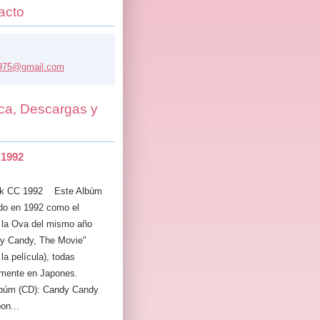
acto
975@
gmail.co
m
ca, Descargas y
 1992
 CC 1992 Este Albúm
ado en 1992 como el
 la Ova del mismo año
y Candy, The Movie"
a película), todas
lmente en Japones.
lbúm (CD): Candy Candy
on...