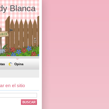
dy Blanca
tas
Opina
r en el sitio