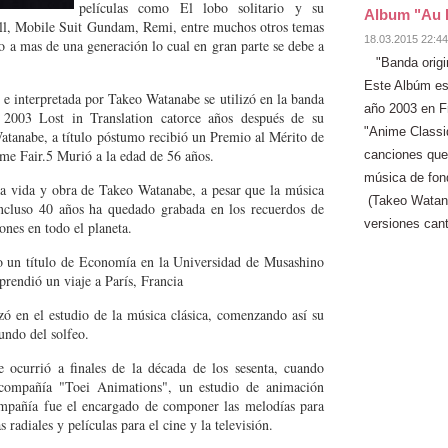
películas como El lobo solitario y su
Album "Au 
ll, Mobile Suit Gundam, Remi, entre muchos otros temas
18.03.2015 22:44
 a mas de una generación lo cual en gran parte se debe a
"Banda origi
Este Albúm es
 interpretada por Takeo Watanabe se utilizó en la banda
año 2003 en Fr
 2003 Lost in Translation catorce años después de su
"Anime Classi
tanabe, a título póstumo recibió un Premio al Mérito de
me Fair.5 Murió a la edad de 56 años.
canciones que 
música de fo
la vida y obra de Takeo Watanabe, a pesar que la música
(Takeo Watan
cluso 40 años ha quedado grabada en los recuerdos de
versiones cant
ones en todo el planeta.
o un título de Economía en la Universidad de Musashino
rendió un viaje a París, Francia
izó en el estudio de la música clásica, comenzando así su
undo del solfeo.
 ocurrió a finales de la década de los sesenta, cuando
a compañía "Toei Animations", un estudio de animación
ompañía fue el encargado de componer las melodías para
 radiales y películas para el cine y la televisión.