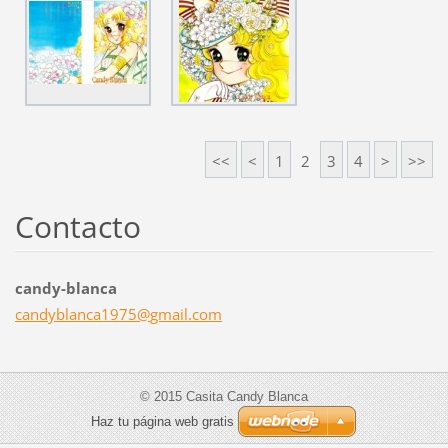
<<
<
1
2
3
4
>
>>
Contacto
candy-blanca
candybla
nca1975@
gmail.co
m
© 2015 Casita Candy Blanca
Haz tu página web gratis