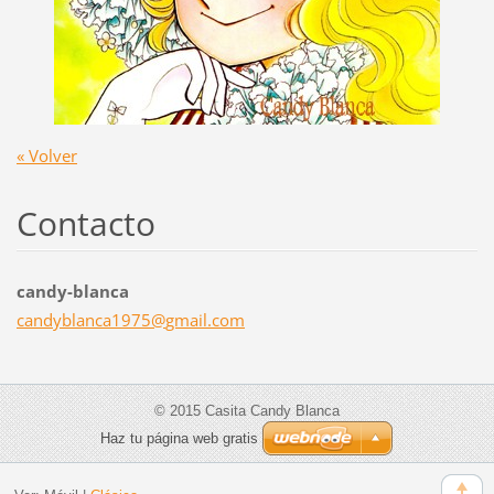
« Volver
Contacto
candy-blanca
candybla
nca1975@
gmail.co
m
© 2015 Casita Candy Blanca
Haz tu página web gratis