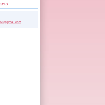
acto
975@
gmail.co
m