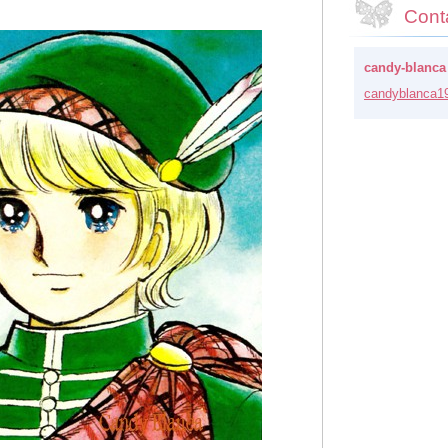
Cont
candy-blanca
candybla
nca1