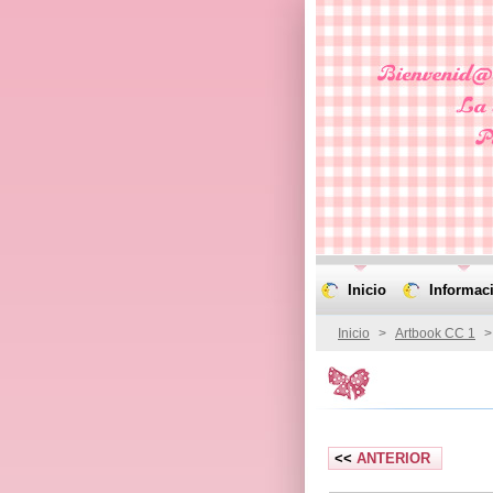
Inicio
Informac
Inicio
>
Artbook CC 1
<<
ANTERIOR