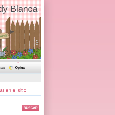
dy Blanca
tas
Opina
r en el sitio