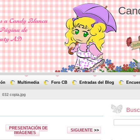
Can
ión
Multimedia
Foro CB
Entradas del Blog
Encues
>
032 copia.jpg
Busca
PRESENTACIÓN DE
SIGUIENTE
>>
IMÁGENES