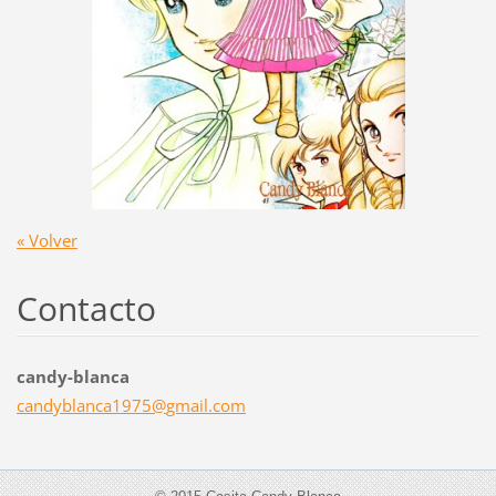
« Volver
Contacto
candy-blanca
candybla
nca1975@
gmail.co
m