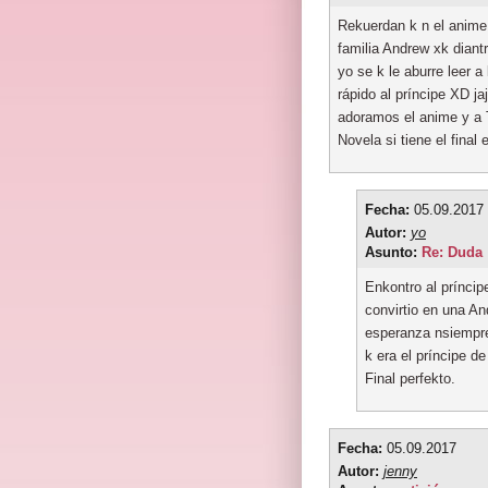
Rekuerdan k n el anime l
familia Andrew xk diant
yo se k le aburre leer 
rápido al príncipe XD ja
adoramos el anime y a 
Novela si tiene el final
Fecha:
05.09.2017
Autor:
yo
Asunto:
Re: Duda
Enkontro al príncip
convirtio en una An
esperanza nsiempre
k era el príncipe de
Final perfekto.
Fecha:
05.09.2017
Autor:
jenny