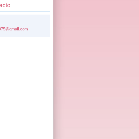
acto
975@
gmail.co
m