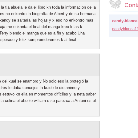
Cont
a tia abuela le da el libro kn toda la informacion de la
res no enkontro la biografía de Albert y de su hermana
a kandy se saltaría las hojas y x eso no enkontro mas
candy-blanca
jaja me enkanta el final del manga kreo k las k
candybla
nca1
Terry biendo el manga que es a fin y acabo Una
 esperado y feliz kompremderemos k al final
e del kual se enamoro y No solo eso la protegió la
dres le daba concejos la kuido le dio animo y
 estuvo kn ella en momentos difíciles y la neta saber
 la colina el abuelo william q se parezca a Antoni es el.