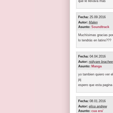
que le llevava más
Fecha:
25.09.2016
Autor:
Malen
Asunto:
Soundtrack
Muchísimas gracias por
lo tendrás en latino???
Fecha:
04.04.2016
Autor:
nidiyare brachee
Asunto:
Manga
yo tambien quiero ver 
jiij
espero que esta pagina 
Fecha:
08.01.2016
Autor:
elisa andrew
Asunto:
cua era'