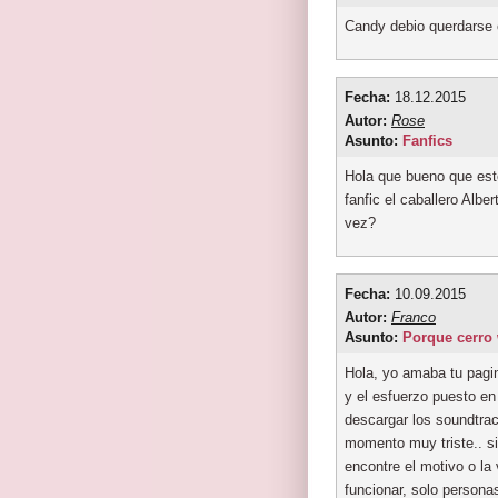
Candy debio querdarse 
Fecha:
18.12.2015
Autor:
Rose
Asunto:
Fanfics
Hola que bueno que este
fanfic el caballero Alber
vez?
Fecha:
10.09.2015
Autor:
Franco
Asunto:
Porque cerro
Hola, yo amaba tu pagin
y el esfuerzo puesto en
descargar los soundtrac
momento muy triste.. s
encontre el motivo o la
funcionar, solo person