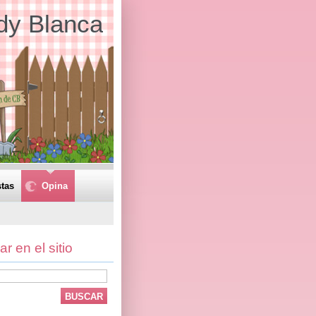
dy Blanca
tas
Opina
r en el sitio