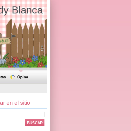
dy Blanca
tas
Opina
r en el sitio