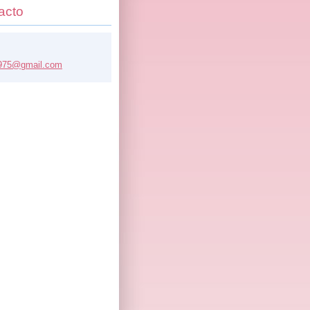
acto
975@
gmail.co
m