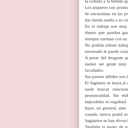
la comida y la bebida q
Los arqueros son promoto
Se encuentran en las p
dar rienda suelta a su cr
En el trabajo son muy 
dinero que puedan gan
siempre cuentan con su 
No podrán tolerar traba
encerrado le puede cost
A pesar del desgaste q
suelen ser gente muy 
facultades.
Sus puntos débiles son 
El Sagitario se lanza a
suele buscar relacio
promiscuidad. Sin em
imposibles ni engañará 
huye, en general, ante
casarle, nunca podrá e
Sagitarios se han divor
También la mujer de es