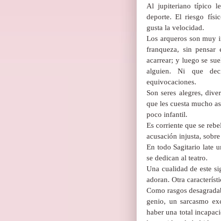
Al jupiteriano típico l
deporte. El riesgo fís
gusta la velocidad.
Los arqueros son muy i
franqueza, sin pensar
acarrear; y luego se su
alguien. Ni que dec
equivocaciones.
Son seres alegres, dive
que les cuesta mucho as
poco infantil.
Es corriente que se reb
acusación injusta, sobre
En todo Sagitario late 
se dedican al teatro.
Una cualidad de este si
adoran. Otra característi
Como rasgos desagradab
genio, un sarcasmo ex
haber una total incapaci