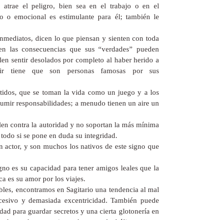
e atrae el peligro, bien sea en el trabajo o en el
ico o emocional es estimulante para él; también le
nmediatos, dicen lo que piensan y sienten con toda
 en las consecuencias que sus “verdades” pueden
elen sentir desolados por completo al haber herido a
ir tiene que son personas famosas por sus
rtidos, que se toman la vida como un juego y a los
umir responsabilidades; a menudo tienen un aire un
elen contra la autoridad y no soportan la más mínima
 todo si se pone en duda su integridad.
un actor, y son muchos los nativos de este signo que
gno es su capacidad para tener amigos leales que la
ca es su amor por los viajes.
les, encontramos en Sagitario una tendencia al mal
cesivo y demasiada excentricidad. También puede
dad para guardar secretos y una cierta glotonería en