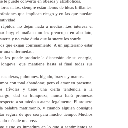
ue le puede convertir en obesos y alcohólicos.
res natos, siempre están llenos de ideas brillantes.
rofesiones que implican riesgo y en las que puedan
eatividad.
rápidos, no dejan nada a medias. Les interesa el
ar hoy; el mañana no les preocupa en absoluto,
suerte y no cabe duda que la suerte les sonríe.
jos que exijan confinamiento. A un jupiteriano estar
ar una enfermedad.
ue les puede producir la dispersión de su energía,
longeva, que mantiene hasta el final todas sus
las caderas, pulmones, hígado, brazos y manos.
l amor con total abandono; pero el amor en presente;
nes frívolas y tiene una cierta tendencia a la
bargo, dad su franqueza, nunca hará promesas
respecto a su miedo a atarse legalmente. El arquero
 la palabra matrimonio, y cuando alguien consigue
star segura de que sea para mucho tiempo. Muchos
ciado más de una vez.
te signo es inmadura en lo que a sentimientos se