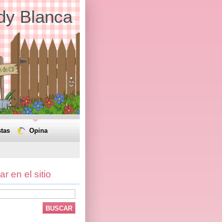
dy Blanca
tas
Opina
r en el sitio