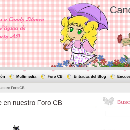
Can
ión
Multimedia
Foro CB
Entradas del Blog
Encues
nuestro Foro CB
e en nuestro Foro CB
Busca