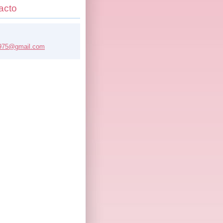
acto
975@
gmail.co
m