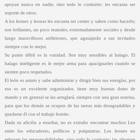
apoyan nunca en nadie, sino todo lo contrario: les encanta ser
soporte de otros.
A los leones y leonas les encanta ser centro y saben como hacerlo;
son brillantes, un poco teatrales, extremadamente sociales y desde
luego maravillosos anfitriones, que agasajarán a sus invitados
siempre con lo mejor.
Su punto débil es la vanidad. Son muy sensibles al halago. El
halago inteligente es le mejor arma para apaciguarles cuando se
sienten poco respetados.
El león es astuto y sabe administrar y dirigir bien sus energías, por
eso es un excelente organizador, tiene muy buenas dotes de
mando y en general se las arreglará, siempre con una gran sonrisa,
para que los demás se ocupen de las tareas más desagradables y
quedarse él con el trabajo bonito.
Dada su afición a enseñar, no es extraño encontrar muchos Leo
entre los educadores, políticos y psiquiatras. Los leones no
rehuyen las responsabilidades, sino todo lo contrario: las afrontan