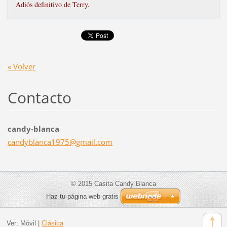
Adiós definitivo de Terry.
« Volver
Contacto
candy-blanca
candybla
nca1975@
gmail.co
m
© 2015 Casita Candy Blanca
Haz tu página web gratis
Ver:
Móvil
|
Clásica