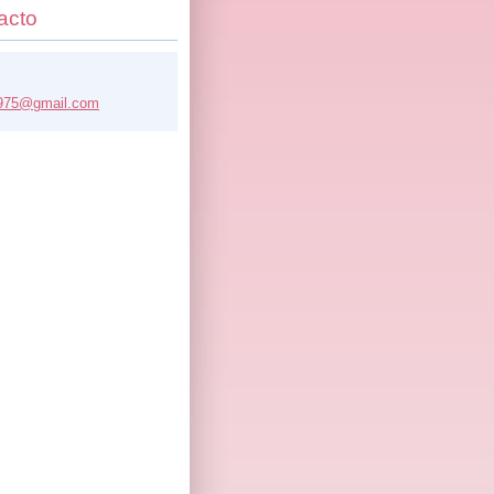
acto
975@
gmail.co
m