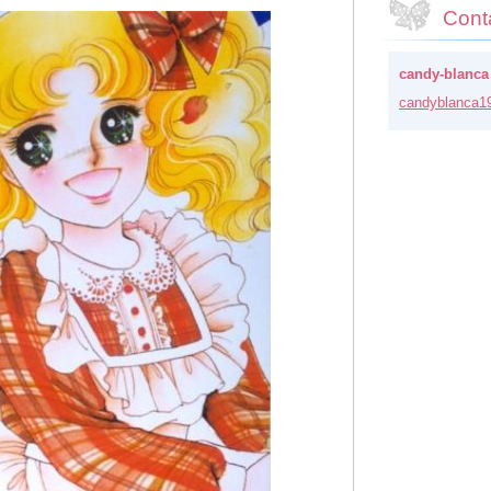
Cont
candy-blanca
candybla
nca1