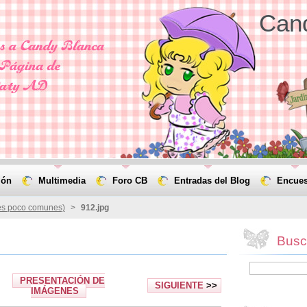
Can
ión
Multimedia
Foro CB
Entradas del Blog
Encues
s poco comunes)
>
912.jpg
Busca
PRESENTACIÓN DE
SIGUIENTE
>>
IMÁGENES