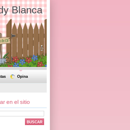
dy Blanca
tas
Opina
r en el sitio