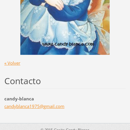
« Volver
Contacto
candy-blanca
candybla
nca1975@
gmail.co
m