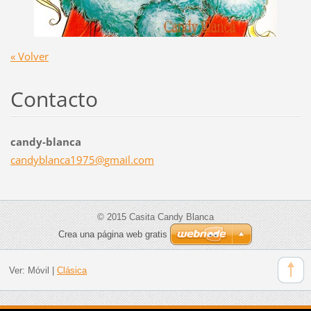
« Volver
Contacto
candy-blanca
candybla
nca1975@
gmail.co
m
© 2015 Casita Candy Blanca
Crea una página web gratis
Ver:
Móvil
|
Clásica