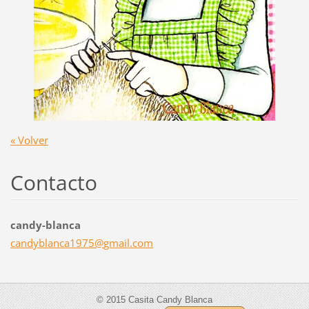
« Volver
Contacto
candy-blanca
candybla
nca1975@
gmail.co
m
© 2015 Casita Candy Blanca