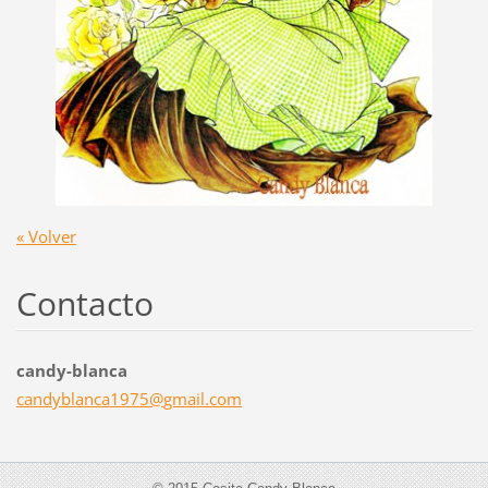
« Volver
Contacto
candy-blanca
candybla
nca1975@
gmail.co
m