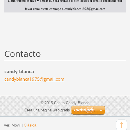
algún trabajo es tuyo y deseas que sea retirado o bien desees el crédito apropiado por
favor comunícate conmigo a candyblanca1975@gmail.com
Contacto
candy-blanca
candybla
nca1975@
gmail.co
m
© 2015 Casita Candy Blanca
Crea una página web gratis
Ver:
Móvil
|
Clásica